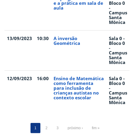
e a prática em sala de
Bloco 0
aula
-
Campus
Santa
Mônica
13/09/2023
10:30
A inversão
Sala 0 -
Geométrica
Bloco 0
-
Campus
Santa
Mônica
12/09/2023
16:00
Ensino de Matemática
Sala 0 -
como ferramenta
Bloco 0
para inclusão de
-
crianças autistas no
Campus
contexto escolar
Santa
Mônica
1
2
3
próximo ›
fim »