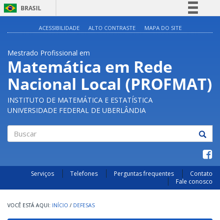
BRASIL
Simplifique!
ACESSIBILIDADE
ALTO CONTRASTE
MAPA DO SITE
Comunica BR
Mestrado Profissional em
Participe
Matemática em Rede
Acesso à informação
Nacional Local (PROFMAT)
Legislação
Canais
INSTITUTO DE MATEMÁTICA E ESTATÍSTICA
UNIVERSIDADE FEDERAL DE UBERLÂNDIA
Buscar
Serviços
Telefones
Perguntas frequentes
Contato
Fale conosco
INÍCIO
/
DEFESAS