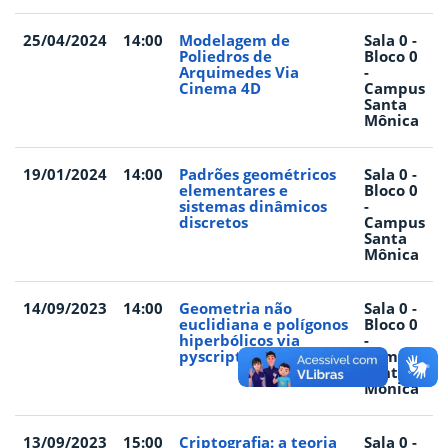
25/04/2024
14:00
Modelagem de
Sala 0 -
Poliedros de
Bloco 0
Arquimedes Via
-
Cinema 4D
Campus
Santa
Mônica
19/01/2024
14:00
Padrões geométricos
Sala 0 -
elementares e
Bloco 0
sistemas dinâmicos
-
discretos
Campus
Santa
Mônica
14/09/2023
14:00
Geometria não
Sala 0 -
euclidiana e polígonos
Bloco 0
hiperbólicos via
-
pyscript
Campus
Santa
Mônica
13/09/2023
15:00
Criptografia: a teoria
Sala 0 -