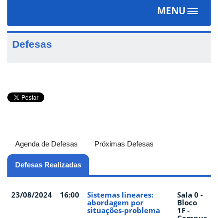
MENU
Toggle
navigat
Defesas
Agenda de Defesas
Próximas Defesas
Defesas Realizadas
(aba ativa)
23/08/2024
16:00
Sistemas lineares:
Sala 0 -
abordagem por
Bloco
situações-problema
1F -