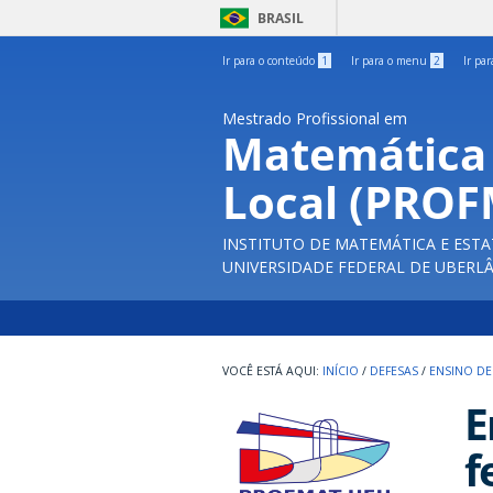
BRASIL
Ir para o conteúdo
1
Ir para o menu
2
Ir pa
Mestrado Profissional em
Matemática
Local (PRO
INSTITUTO DE MATEMÁTICA E ESTA
UNIVERSIDADE FEDERAL DE UBERL
INÍCIO
/
DEFESAS
/
ENSINO DE
E
f