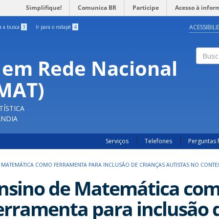
Simplifique!
Comunica BR
Participe
Acesso à infor
ACESSIBIL
ra a busca
3
Ir para o rodapé
4
 em Rede Nacional
Buscar
FMAT)
TÍSTICA
ÂNDIA
Serviços
Telefones
Perguntas 
 MATEMÁTICA COMO FERRAMENTA PARA INCLUSÃO DE CRIANÇAS AUTISTAS NO CONTE
nsino de Matemática co
erramenta para inclusão 