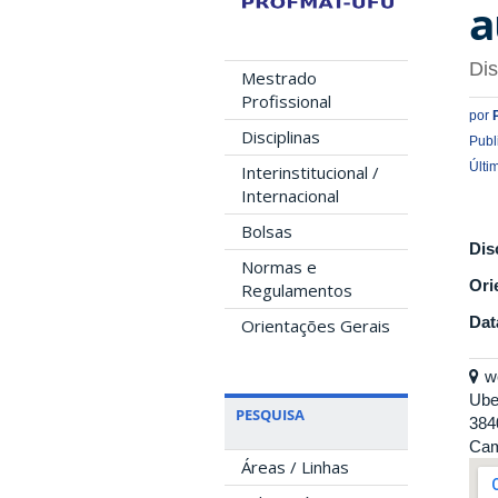
a
Di
Mestrado
Profissional
por
Disciplinas
Publ
Últi
Interinstitucional /
Internacional
Bolsas
Dis
Normas e
Ori
Regulamentos
Dat
Orientações Gerais
w
Ube
PESQUISA
384
Cam
Áreas / Linhas