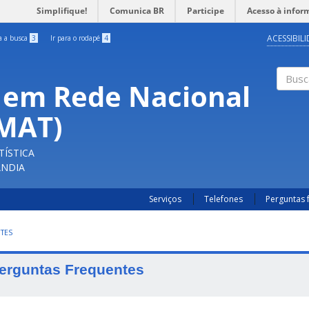
Simplifique!
Comunica BR
Participe
Acesso à infor
ACESSIBIL
ra a busca
3
Ir para o rodapé
4
 em Rede Nacional
Buscar
FMAT)
TÍSTICA
ÂNDIA
Serviços
Telefones
Perguntas 
TES
erguntas Frequentes