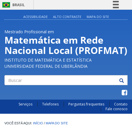
BRASIL
Simplifique!
ACESSIBILIDADE
ALTO CONTRASTE
MAPA DO SITE
Comunica BR
Mestrado Profissional em
Participe
Matemática em Rede
Acesso à informação
Nacional Local (PROFMAT)
Legislação
Canais
INSTITUTO DE MATEMÁTICA E ESTATÍSTICA
UNIVERSIDADE FEDERAL DE UBERLÂNDIA
Buscar
Serviços
Telefones
Perguntas frequentes
Contato
Fale conosco
INÍCIO
/
MAPA DO SITE