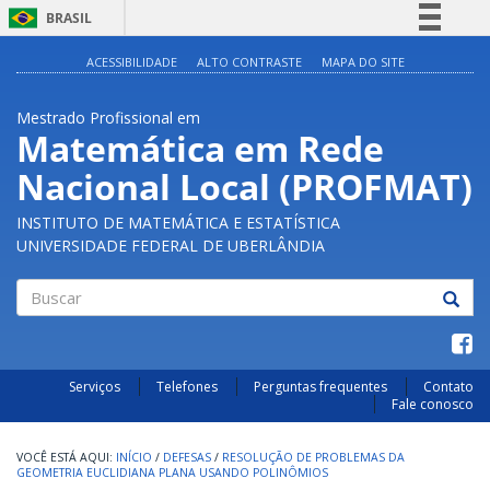
BRASIL
Simplifique!
ACESSIBILIDADE
ALTO CONTRASTE
MAPA DO SITE
Comunica BR
Mestrado Profissional em
Participe
Matemática em Rede
Acesso à informação
Nacional Local (PROFMAT)
Legislação
Canais
INSTITUTO DE MATEMÁTICA E ESTATÍSTICA
UNIVERSIDADE FEDERAL DE UBERLÂNDIA
Buscar
Serviços
Telefones
Perguntas frequentes
Contato
Fale conosco
INÍCIO
/
DEFESAS
/
RESOLUÇÃO DE PROBLEMAS DA
GEOMETRIA EUCLIDIANA PLANA USANDO POLINÔMIOS