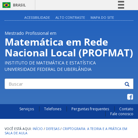
BRASIL
Simplifique!
ACESSIBILIDADE
ALTO CONTRASTE
MAPA DO SITE
Comunica BR
Mestrado Profissional em
Participe
Matemática em Rede
Acesso à informação
Nacional Local (PROFMAT)
Legislação
Canais
INSTITUTO DE MATEMÁTICA E ESTATÍSTICA
UNIVERSIDADE FEDERAL DE UBERLÂNDIA
Buscar
Serviços
Telefones
Perguntas frequentes
Contato
Fale conosco
INÍCIO
/
DEFESAS
/
CRIPTOGRAFIA: A TEORIA E A PRÁTICA EM
SALA DE AULA