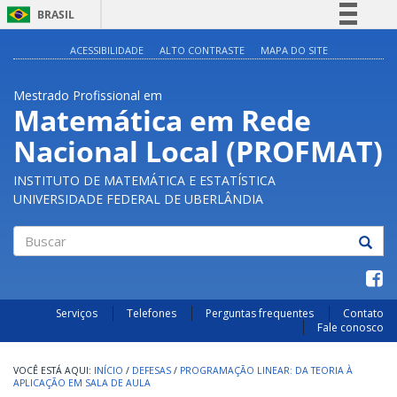
BRASIL
Simplifique!
ACESSIBILIDADE
ALTO CONTRASTE
MAPA DO SITE
Comunica BR
Mestrado Profissional em
Participe
Matemática em Rede
Acesso à informação
Nacional Local (PROFMAT)
Legislação
Canais
INSTITUTO DE MATEMÁTICA E ESTATÍSTICA
UNIVERSIDADE FEDERAL DE UBERLÂNDIA
Buscar
Serviços
Telefones
Perguntas frequentes
Contato
Fale conosco
INÍCIO
/
DEFESAS
/
PROGRAMAÇÃO LINEAR: DA TEORIA À
APLICAÇÃO EM SALA DE AULA