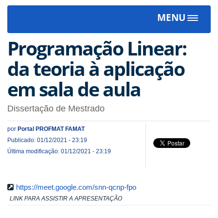
MENU
Toggle
navigat
Programação Linear:
da teoria à aplicação
em sala de aula
Dissertação de Mestrado
por
Portal PROFMAT FAMAT
Publicado: 01/12/2021 - 23:19
Última modificação: 01/12/2021 - 23:19
https://meet.google.com/snn-qcnp-fpo
LINK PARA ASSISTIR A APRESENTAÇÃO