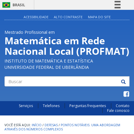
BRASIL
Simplifique!
ACESSIBILIDADE
ALTO CONTRASTE
MAPA DO SITE
Comunica BR
Mestrado Profissional em
Participe
Matemática em Rede
Acesso à informação
Nacional Local (PROFMAT)
Legislação
Canais
INSTITUTO DE MATEMÁTICA E ESTATÍSTICA
UNIVERSIDADE FEDERAL DE UBERLÂNDIA
Buscar
Serviços
Telefones
Perguntas frequentes
Contato
Fale conosco
INÍCIO
/
DEFESAS
/
PONTOS NOTÁVEIS: UMA ABORDAGEM
ATRAVÉS DOS NÚMEROS COMPLEXOS