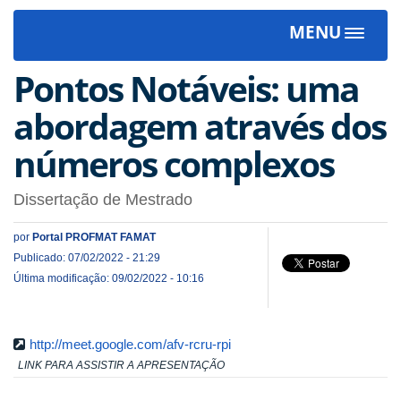
MENU
Toggle
navigat
Pontos Notáveis: uma
abordagem através dos
números complexos
Dissertação de Mestrado
por
Portal PROFMAT FAMAT
Publicado: 07/02/2022 - 21:29
Última modificação: 09/02/2022 - 10:16
http://meet.google.com/afv-rcru-rpi
LINK PARA ASSISTIR A APRESENTAÇÃO