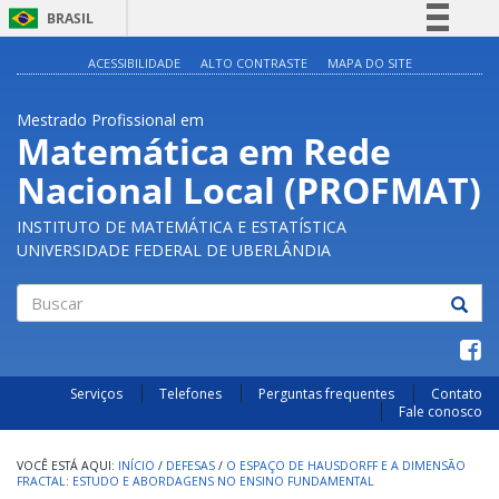
BRASIL
Simplifique!
ACESSIBILIDADE
ALTO CONTRASTE
MAPA DO SITE
Comunica BR
Mestrado Profissional em
Participe
Matemática em Rede
Acesso à informação
Nacional Local (PROFMAT)
Legislação
Canais
INSTITUTO DE MATEMÁTICA E ESTATÍSTICA
UNIVERSIDADE FEDERAL DE UBERLÂNDIA
Buscar
Serviços
Telefones
Perguntas frequentes
Contato
Fale conosco
INÍCIO
/
DEFESAS
/
O ESPAÇO DE HAUSDORFF E A DIMENSÃO
FRACTAL: ESTUDO E ABORDAGENS NO ENSINO FUNDAMENTAL