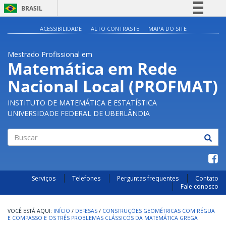
BRASIL
Simplifique!
ACESSIBILIDADE
ALTO CONTRASTE
MAPA DO SITE
Comunica BR
Mestrado Profissional em
Participe
Matemática em Rede
Acesso à informação
Nacional Local (PROFMAT)
Legislação
Canais
INSTITUTO DE MATEMÁTICA E ESTATÍSTICA
UNIVERSIDADE FEDERAL DE UBERLÂNDIA
Buscar
Serviços
Telefones
Perguntas frequentes
Contato
Fale conosco
INÍCIO
/
DEFESAS
/
CONSTRUÇÕES GEOMÉTRICAS COM RÉGUA
E COMPASSO E OS TRÊS PROBLEMAS CLÁSSICOS DA MATEMÁTICA GREGA