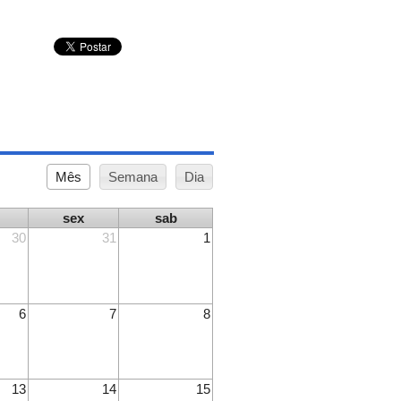
Mês
Semana
Dia
sex
sab
30
31
1
6
7
8
13
14
15