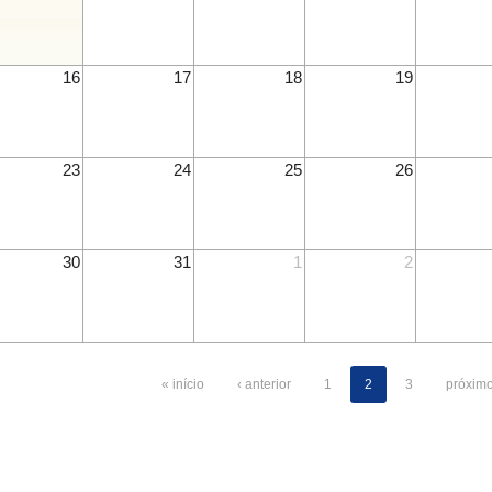
16
17
18
19
23
24
25
26
30
31
1
2
« início
‹ anterior
1
2
3
próximo