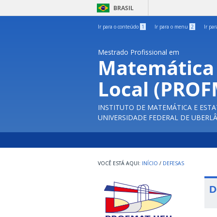
BRASIL
Ir para o conteúdo
1
Ir para o menu
2
Ir pa
Mestrado Profissional em
Matemática
Local (PRO
INSTITUTO DE MATEMÁTICA E ESTA
UNIVERSIDADE FEDERAL DE UBERL
INÍCIO
/
DEFESAS
D