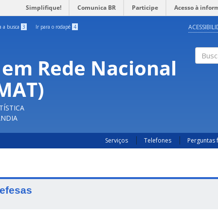
Simplifique!
Comunica BR
Participe
Acesso à infor
ACESSIBIL
ra a busca
3
Ir para o rodapé
4
 em Rede Nacional
Buscar
FMAT)
TÍSTICA
ÂNDIA
Serviços
Telefones
Perguntas 
efesas