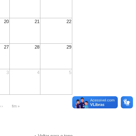
20
21
22
27
28
29
3
4
5
 ›
fim »
Voltar para o topo