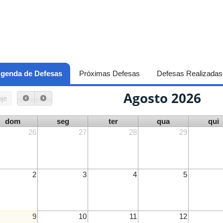
genda de Defesas
(aba ativa)
Próximas Defesas
Defesas Realizadas
Agosto 2026
je
dom
seg
ter
qua
qui
26
27
28
29
2
3
4
5
9
10
11
12