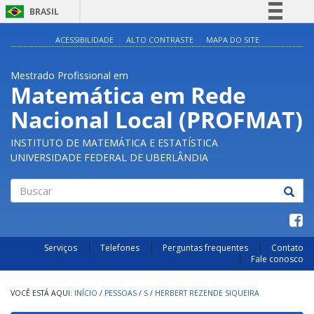
BRASIL
Simplifique!
ACESSIBILIDADE
ALTO CONTRASTE
MAPA DO SITE
Comunica BR
Mestrado Profissional em
Participe
Matemática em Rede
Acesso à informação
Nacional Local (PROFMAT)
Legislação
Canais
INSTITUTO DE MATEMÁTICA E ESTATÍSTICA
UNIVERSIDADE FEDERAL DE UBERLÂNDIA
Buscar
Serviços
Telefones
Perguntas frequentes
Contato
Fale conosco
INÍCIO
/
PESSOAS
/
S
/
HERBERT REZENDE SIQUEIRA