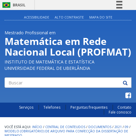
BRASIL
Simplifique!
ACESSIBILIDADE
ALTO CONTRASTE
MAPA DO SITE
Comunica BR
Mestrado Profissional em
Participe
Matemática em Rede
Acesso à informação
Nacional Local (PROFMAT)
Legislação
Canais
INSTITUTO DE MATEMÁTICA E ESTATÍSTICA
UNIVERSIDADE FEDERAL DE UBERLÂNDIA
Buscar
Serviços
Telefones
Perguntas frequentes
Contato
Fale conosco
INÍCIO
/
CENTRAL DE CONTEUDOS
/
DOCUMENTOS
/
2021
/
09
/
MODELO (OBRIGATÓRIO) DE ARQUIVO PARA CONFECÇÃO DA DISSERTAÇÃO DE
MESTRADO